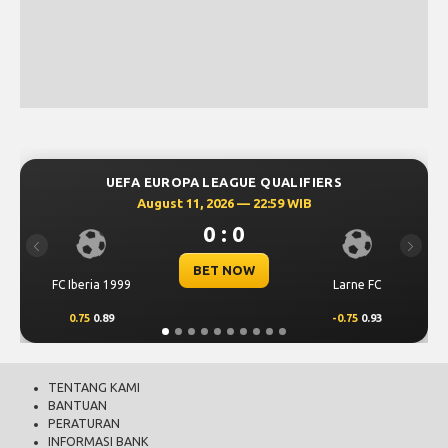
PA LEAGUE QUALIFIERS
UEFA CHAMPIONS L
11, 2026 — 22:59 WIB
August 11, 20
0 : 0
0 
Previous
Next
BET NOW
BET
Larne FC
Bodo Glimt
-0.75
0.93
0.75
0.77
TENTANG KAMI
BANTUAN
PERATURAN
INFORMASI BANK