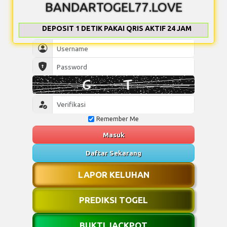
BANDARTOGEL77.LOVE
DEPOSIT 1 DETIK PAKAI QRIS AKTIF 24 JAM
Remember Me
Masuk
Daftar Sekarang
LAPOR KELUHAN
PREDIKSI TOGEL
BUKTI JACKPOT