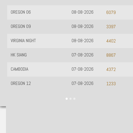
OREGON 06
08-08-2026
6079
OREGON 09
08-08-2026
3397
VIRGINIA NIGHT
08-08-2026
4402
HK SIANG
07-08-2026
8867
CAMBODIA
07-08-2026
4372
OREGON 12
07-08-2026
1233