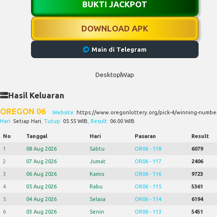
BUKTI JACKPOT
DOWNLOAD APK
Main di Telegram
Desktop
Wap
Hasil Keluaran
OREGON 06
Website:
https://www.oregonlottery.org/pick-4/winning-numbe
Hari:
Setiap Hari
, Tutup:
05:55 WIB
, Result:
06:00 WIB
No
Tanggal
Hari
Pasaran
Result
1
08 Aug 2026
Sabtu
OR06 - 118
6079
2
07 Aug 2026
Jumat
OR06 - 117
2406
3
06 Aug 2026
Kamis
OR06 - 116
9723
4
05 Aug 2026
Rabu
OR06 - 115
5361
5
04 Aug 2026
Selasa
OR06 - 114
6194
6
03 Aug 2026
Senin
OR06 - 113
5451