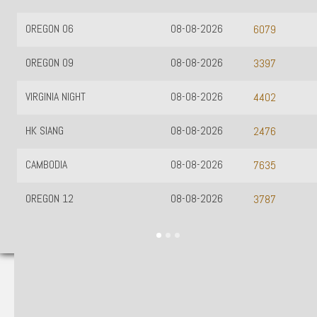
OREGON 06
08-08-2026
6079
OREGON 09
08-08-2026
3397
VIRGINIA NIGHT
08-08-2026
4402
HK SIANG
08-08-2026
2476
CAMBODIA
08-08-2026
7635
OREGON 12
08-08-2026
3787