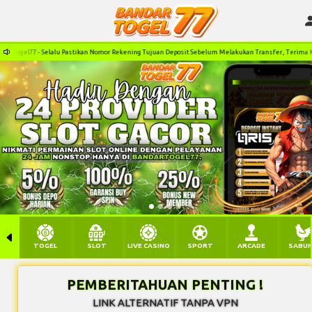
Togel77 - Selalu Pastikan Nomor Rekening Tujuan Deposit Sebelum Melakukan Transfer, Terima Kasi
TOGEL
SLOT
LIVE CASINO
SPORT
ARCADE
SABU
PEMBERITAHUAN PENTING !
LINK ALTERNATIF TANPA VPN